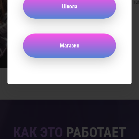
кальяна? Позвоните на
Школа
Магазин
КАК ЭТО
РАБОТАЕТ