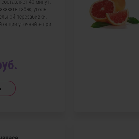
 составляет 40 минут.
казать табак, уголь
ельной перезабивки.
й опции уточняйте при
руб.
ь
нанасе