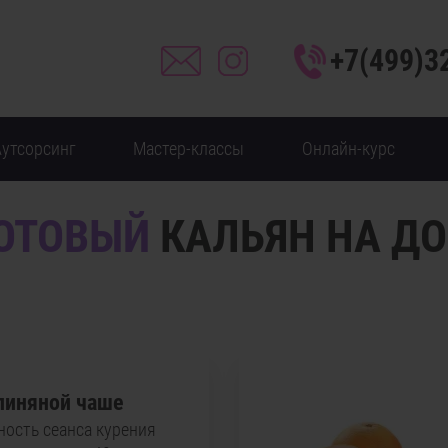
+7(499)3
Аутсорсинг
Мастер-классы
Онлайн-курс
ОТОВЫЙ
КАЛЬЯН НА Д
глиняной чаше
ость сеанса курения