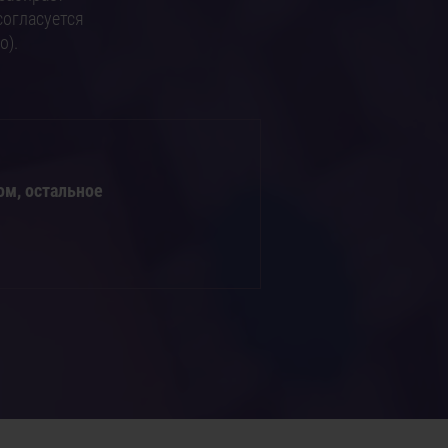
согласуется
о).
ом, остальное