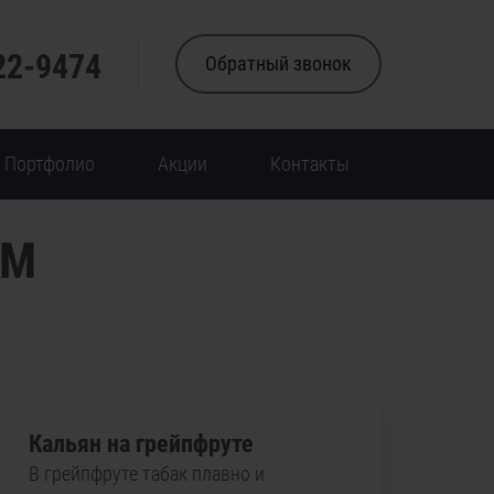
22-9474
Обратный звонок
Портфолио
Акции
Контакты
ОМ
Кальян на грейпфруте
В грейпфруте табак плавно и