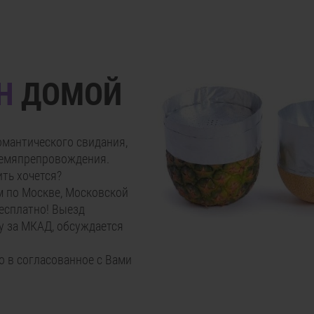
ЯН
ДОМОЙ
омантического свидания,
ремяпрепровождения.
ить хочется?
м по Москве, Московской
бесплатно! Выезд
у за МКАД, обсуждается
го в согласованное с Вами