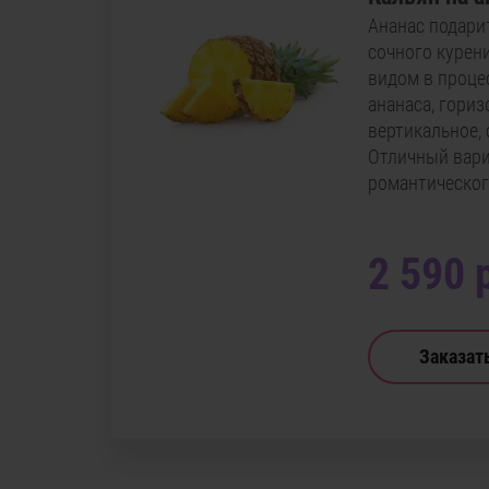
Ананас подари
сочного курен
видом в проце
ананаса, гори
вертикальное, 
Отличный вари
романтическог
2 590 
Заказат