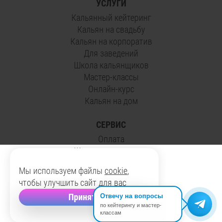
УСЛУГИ
Кальянный кейтеринг
Кальян на свадьбу
Кальян на корпоратив
Для заведений
Школа кальянщиков
Мастер-классы
Онлайн-курс
Кальян на дом
СЕРВИС
Оплата
Школа кальянщиков
Мастер-классы
Мы используем файлы
cookie
,
Акции
чтобы улучшить сайт для вас
Магазин кальянов
Принять
Отвечу на вопросы
по кейтерингу и мастер-
классам